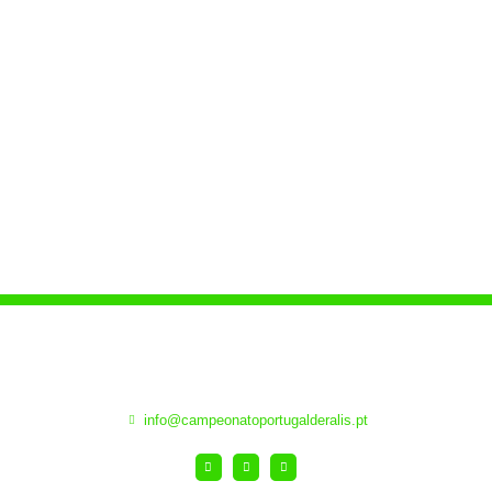
do Campeonato de Portugal de Ralis e salta para o comando do
Campeonato Europeu de Ralis.
info@campeonatoportugalderalis.pt