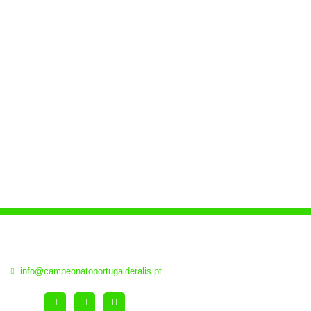
pt
info@campeonatoportugalderalis.pt