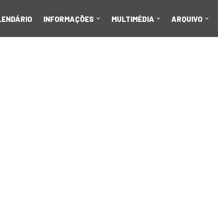
LENDÁRIO
INFORMAÇÕES
MULTIMÉDIA
ARQUIVO
, a primeira etapa
iferença de 0,9s,
de Ralis (CPR).
r-se campeão,
ial” noturna que